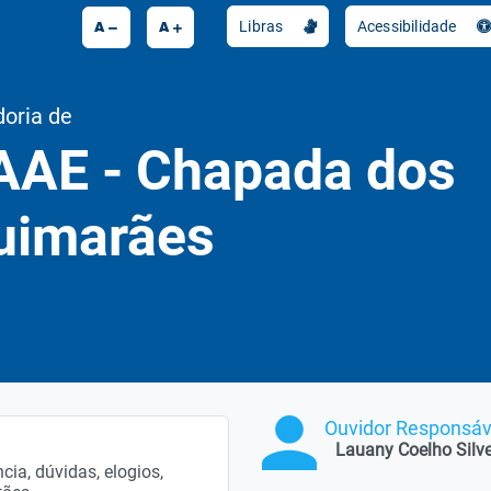
A
A
Libras
Acessibilidade
doria de
AAE - Chapada dos
uimarães
Ouvidor Responsáv
Lauany Coelho Silve
ia, dúvidas, elogios,