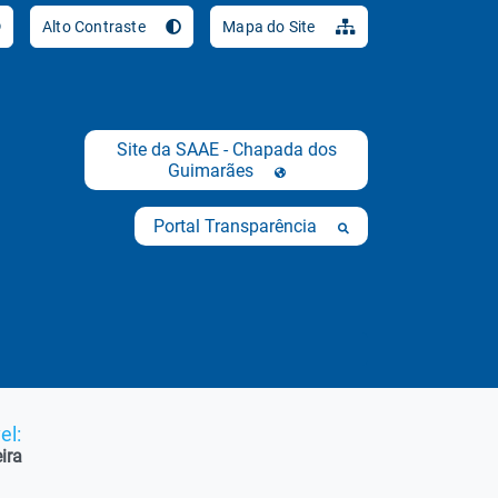
Ir para o conteúdo [al
Alto Contraste
Mapa do Site
Site da SAAE - Chapada dos
Guimarães
Portal Transparência
el:
ira