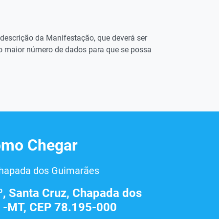
descrição da Manifestação, que deverá ser
 o maior número de dados para que se possa
mo Chegar
Chapada dos Guimarães
º, Santa Cruz, Chapada dos
 -MT, CEP 78.195-000