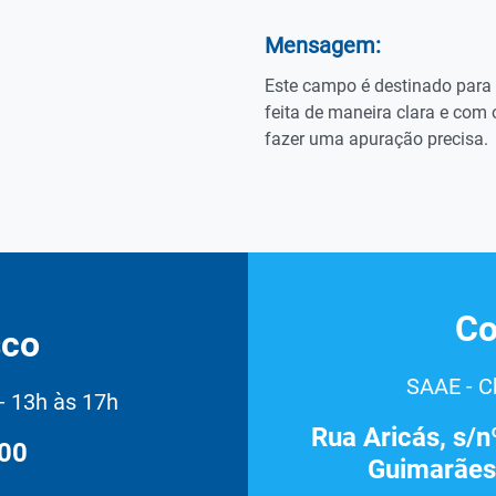
Mensagem:
Este campo é destinado para 
feita de maneira clara e com
fazer uma apuração precisa.
Co
sco
SAAE - 
- 13h às 17h
Rua Aricás, s/n
200
Guimarães