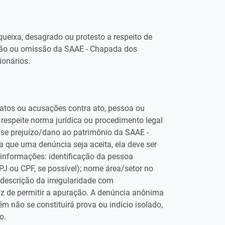
ueixa, desagrado ou protesto a respeito de
ação ou omissão da SAAE - Chapada dos
ionários.
atos ou acusações contra ato, pessoa ou
espeite norma jurídica ou procedimento legal
use prejuízo/dano ao patrimônio da SAAE -
que uma denúncia seja aceita, ela deve ser
nformações: identificação da pessoa
J ou CPF, se possível); nome área/setor no
e descrição da irregularidade com
 de permitir a apuração. A denúncia anônima
ém não se constituirá prova ou indício isolado,
o.