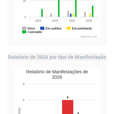
10
0
2023
2024
2025
2026
Novo
Em análise
Encaminhado
Concluído
Highcharts.com
Relatório de 2026 por tipo de Manifestação
Relatório de Manifestações de
2026
8
6
6
4