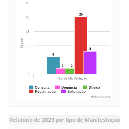
25
20
20
Quantidade
15
10
8
6
5
2
2
0
Tipo de Manifestação
Consulta
Denúncia
Dúvida
Reclamação
Solicitação
Highcharts.com
Relatório de 2023 por tipo de Manifestação