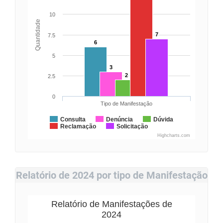
10
Quantidade
7
7.5
6
5
3
2
2.5
0
Tipo de Manifestação
Consulta
Denúncia
Dúvida
Reclamação
Solicitação
Highcharts.com
Relatório de 2024 por tipo de Manifestação
Relatório de Manifestações de
2024